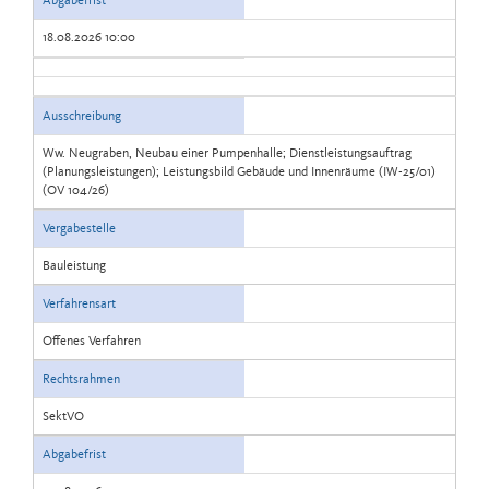
Abgabefrist
18.08.2026 10:00
Ausschreibung
Ww. Neugraben, Neubau einer Pumpenhalle; Dienstleistungsauftrag
(Planungsleistungen); Leistungsbild Gebäude und Innenräume (IW-25/01)
(OV 104/26)
Vergabestelle
Bauleistung
Verfahrensart
Offenes Verfahren
Rechtsrahmen
SektVO
Abgabefrist