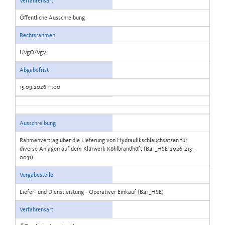
Verfahrensart
Öffentliche Ausschreibung
Rechtsrahmen
UVgO/VgV
Abgabefrist
15.09.2026 11:00
Ausschreibung
Rahmenvertrag über die Lieferung von Hydraulikschlauchsätzen für
diverse Anlagen auf dem Klärwerk Köhlbrandhöft (B41_HSE-2026-213-
0031)
Vergabestelle
Liefer- und Dienstleistung - Operativer Einkauf (B41_HSE)
Verfahrensart