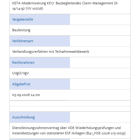
KETA-Modernisierung KE17: Baubegleitendes Claim-Management (K-
19/1419) (VV 107/26)
Vergabestelle
Bauleistung
Verfahrensart
Verhandlungsverfahren mit Teilnahmewettbewerb
Rechtsrahmen
UVgO/VgV
Abgabefrist
03.09.2026 24:00
Ausschreibung
Dienstleistungsrahmenvertrag über VDE Wiederholungsprüfungen und
Instandsetzungen von stationären ESF-Anlagen (B41_HSE-2026-215-0033)