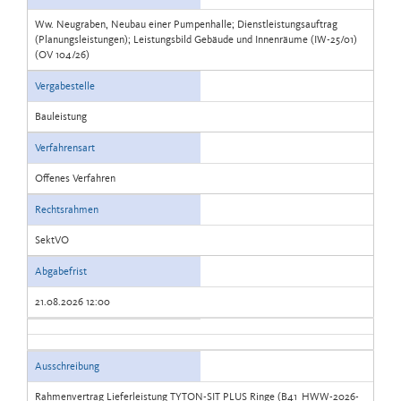
Ww. Neugraben, Neubau einer Pumpenhalle; Dienstleistungsauftrag
(Planungsleistungen); Leistungsbild Gebäude und Innenräume (IW-25/01)
(OV 104/26)
Vergabestelle
Bauleistung
Verfahrensart
Offenes Verfahren
Rechtsrahmen
SektVO
Abgabefrist
21.08.2026 12:00
Ausschreibung
Rahmenvertrag Lieferleistung TYTON-SIT PLUS Ringe (B41_HWW-2026-