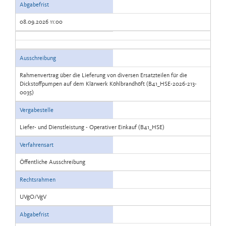
Abgabefrist
08.09.2026 11:00
Ausschreibung
Rahmenvertrag über die Lieferung von diversen Ersatzteilen für die
Dickstoffpumpen auf dem Klärwerk Köhlbrandhöft (B41_HSE-2026-213-
0035)
Vergabestelle
Liefer- und Dienstleistung - Operativer Einkauf (B41_HSE)
Verfahrensart
Öffentliche Ausschreibung
Rechtsrahmen
UVgO/VgV
Abgabefrist