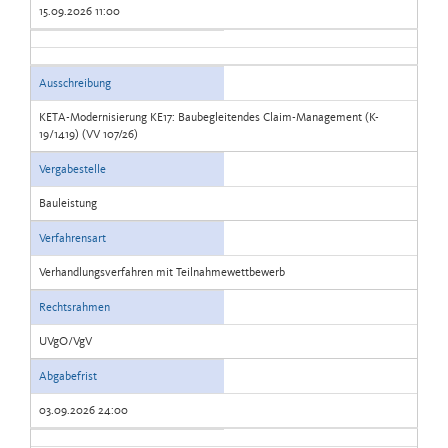
15.09.2026 11:00
Ausschreibung
KETA-Modernisierung KE17: Baubegleitendes Claim-Management (K-
19/1419) (VV 107/26)
Vergabestelle
Bauleistung
Verfahrensart
Verhandlungsverfahren mit Teilnahmewettbewerb
Rechtsrahmen
UVgO/VgV
Abgabefrist
03.09.2026 24:00