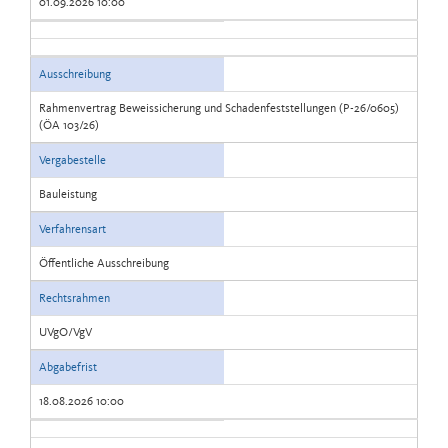
01.09.2026 10:00
Ausschreibung
Rahmenvertrag Beweissicherung und Schadenfeststellungen (P-26/0605)
(ÖA 103/26)
Vergabestelle
Bauleistung
Verfahrensart
Öffentliche Ausschreibung
Rechtsrahmen
UVgO/VgV
Abgabefrist
18.08.2026 10:00