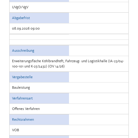
UVgO/VgV
Abgabefrist
08.09.2026 09:00
Ausschreibung
Erweiterungsfläche Köhlbrandhöft, Fahrzeug- und Logistikhalle (IA-23/04-
100-101 und K-25/2432) (OV 14/26)
Vergabestelle
Bauleistung
Verfahrensart
Offenes Verfahren
Rechtsrahmen
VOB