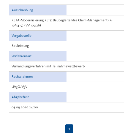
Ausschreibung
KETA-Modernisierung KE17: Baubegleitendes Claim-Management (K-
19/1419) (VV 107/26)
Vergabestelle
Bauleistung
Verfahrensart
Verhandlungsverfahren mit Teilnahmewettbewerb
Rechtsrahmen
UVgO/VgV
Abgabefrist
03.09.2026 24:00
1