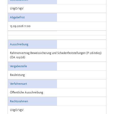
UVgO/VgV
Abgabefrist
15.09.2026 11:00
Ausschreibung
Rahmenvertrag Beweissicherung und Schadenfeststellungen (P-26/0605)
(ÖA 103/26)
Vergabestelle
Bauleistung
Verfahrensart
Öffentliche Ausschreibung
Rechtsrahmen
UVgO/VgV