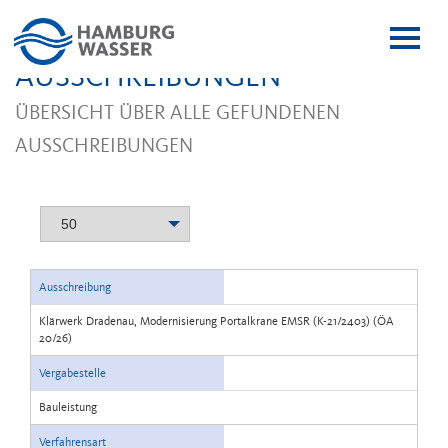
Menï¿
ï¿œffn
AUSSCHREIBUNGEN
ÜBERSICHT ÜBER ALLE GEFUNDENEN
AUSSCHREIBUNGEN
50
Ausschreibung
Klärwerk Dradenau, Modernisierung Portalkrane EMSR (K-21/2403) (ÖA
20/26)
Vergabestelle
Bauleistung
Verfahrensart