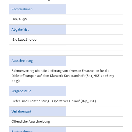
Rechtsrahmen
UVgO/VgV
Abgabefrist
18.08.2026 10:00
Ausschreibung
Rahmenvertrag über die Lieferung von diversen Ersatzteilen für die
Dickstoffpumpen auf dem Klärwerk Köhlbrandhöft (B41_HSE-2026-213-
0035)
Vergabestelle
Liefer- und Dienstleistung - Operativer Einkauf (B41_HSE)
Verfahrensart
Öffentliche Ausschreibung
Rechtsrahmen