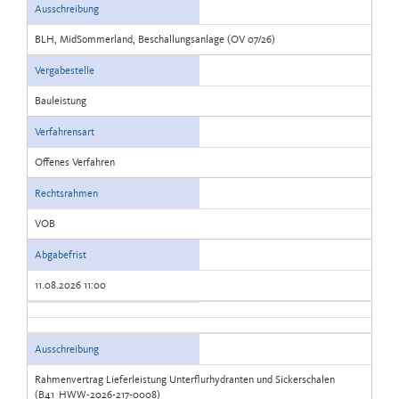
Ausschreibung
BLH, MidSommerland, Beschallungsanlage (OV 07/26)
Vergabestelle
Bauleistung
Verfahrensart
Offenes Verfahren
Rechtsrahmen
VOB
Abgabefrist
11.08.2026 11:00
Ausschreibung
Rahmenvertrag Lieferleistung Unterflurhydranten und Sickerschalen
(B41_HWW-2026-217-0008)