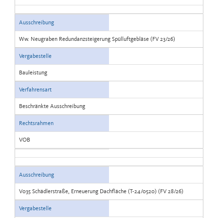
Ausschreibung
Ww. Neugraben Redundanzsteigerung Spülluftgebläse (FV 23/26)
Vergabestelle
Bauleistung
Verfahrensart
Beschränkte Ausschreibung
Rechtsrahmen
VOB
Ausschreibung
V035 Schädlerstraße, Erneuerung Dachfläche (T-24/0520) (FV 28/26)
Vergabestelle