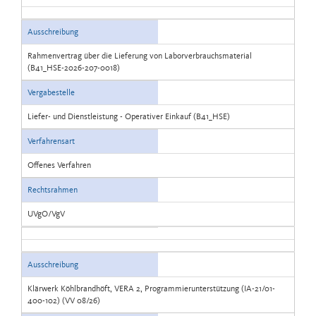
Ausschreibung
Rahmenvertrag über die Lieferung von Laborverbrauchsmaterial
(B41_HSE-2026-207-0018)
Vergabestelle
Liefer- und Dienstleistung - Operativer Einkauf (B41_HSE)
Verfahrensart
Offenes Verfahren
Rechtsrahmen
UVgO/VgV
Ausschreibung
Klärwerk Köhlbrandhöft, VERA 2, Programmierunterstützung (IA-21/01-
400-102) (VV 08/26)