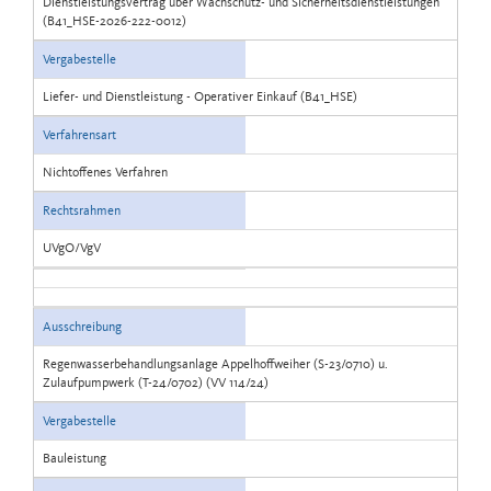
Dienstleistungsvertrag über Wachschutz- und Sicherheitsdienstleistungen
(B41_HSE-2026-222-0012)
Vergabestelle
Liefer- und Dienstleistung - Operativer Einkauf (B41_HSE)
Verfahrensart
Nichtoffenes Verfahren
Rechtsrahmen
UVgO/VgV
Ausschreibung
Regenwasserbehandlungsanlage Appelhoffweiher (S-23/0710) u.
Zulaufpumpwerk (T-24/0702) (VV 114/24)
Vergabestelle
Bauleistung