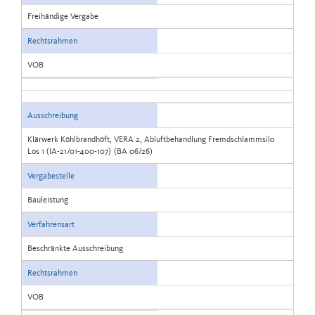
Freihändige Vergabe
Rechtsrahmen
VOB
Ausschreibung
Klärwerk Köhlbrandhöft, VERA 2, Abluftbehandlung Fremdschlammsilo
Los 1 (IA-21/01-400-107) (BA 06/26)
Vergabestelle
Bauleistung
Verfahrensart
Beschränkte Ausschreibung
Rechtsrahmen
VOB