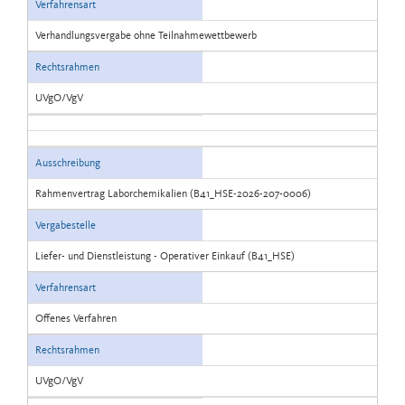
Verfahrensart
Verhandlungsvergabe ohne Teilnahmewettbewerb
Rechtsrahmen
UVgO/VgV
Ausschreibung
Rahmenvertrag Laborchemikalien (B41_HSE-2026-207-0006)
Vergabestelle
Liefer- und Dienstleistung - Operativer Einkauf (B41_HSE)
Verfahrensart
Offenes Verfahren
Rechtsrahmen
UVgO/VgV