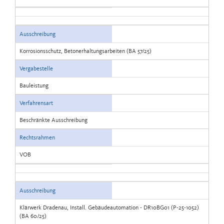
Ausschreibung
Korrosionsschutz, Betonerhaltungsarbeiten (BA 57/25)
Vergabestelle
Bauleistung
Verfahrensart
Beschränkte Ausschreibung
Rechtsrahmen
VOB
Ausschreibung
Klärwerk Dradenau, Install. Gebäudeautomation - DR10BG01 (P-25-1052)
(BA 60/25)