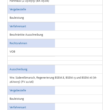
Parkhaus (Z-25/0513) (BA 05/26)
Vergabestelle
Bauleistung
Verfahrensart
Beschränkte Ausschreibung
Rechtsrahmen
VOB
Ausschreibung
Ww. Süderelbmarsch, Regenerierung BSEM.8, BSEM.13 und BSEM.16 (M-
26/0015) (FV 22/26)
Vergabestelle
Bauleistung
Verfahrensart