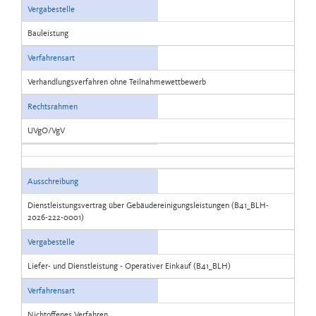
Vergabestelle
Bauleistung
Verfahrensart
Verhandlungsverfahren ohne Teilnahmewettbewerb
Rechtsrahmen
UVgO/VgV
Ausschreibung
Dienstleistungsvertrag über Gebäudereinigungsleistungen (B41_BLH-
2026-222-0001)
Vergabestelle
Liefer- und Dienstleistung - Operativer Einkauf (B41_BLH)
Verfahrensart
Nichtoffenes Verfahren