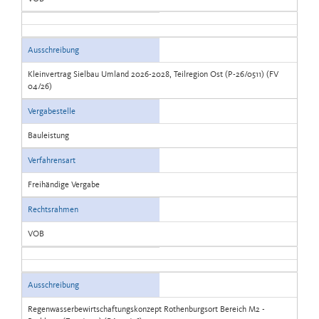
Ausschreibung
Kleinvertrag Sielbau Umland 2026-2028, Teilregion Ost (P-26/0511) (FV
04/26)
Vergabestelle
Bauleistung
Verfahrensart
Freihändige Vergabe
Rechtsrahmen
VOB
Ausschreibung
Regenwasserbewirtschaftungskonzept Rothenburgsort Bereich M2 -