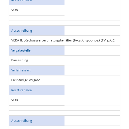
Rechtsrahmen
VOB
Ausschreibung
VERA II, Löschwasserbevorratungsbehälter (IA-21/01-400-104) (FV 32/26)
Vergabestelle
Bauleistung
Verfahrensart
Freihändige Vergabe
Rechtsrahmen
VOB
Ausschreibung