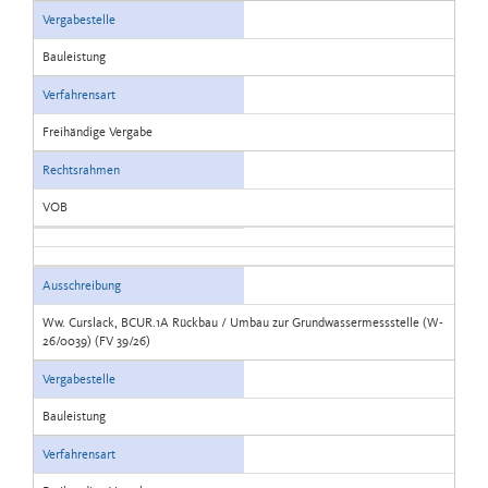
Vergabestelle
Bauleistung
Verfahrensart
Freihändige Vergabe
Rechtsrahmen
VOB
Ausschreibung
Ww. Curslack, BCUR.1A Rückbau / Umbau zur Grundwassermessstelle (W-
26/0039) (FV 39/26)
Vergabestelle
Bauleistung
Verfahrensart