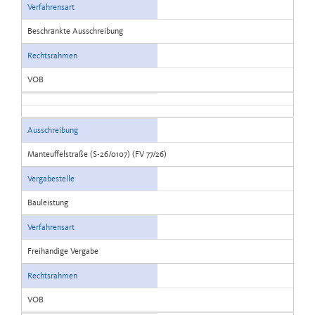
Verfahrensart
Beschränkte Ausschreibung
Rechtsrahmen
VOB
Ausschreibung
Manteuffelstraße (S-26/0107) (FV 77/26)
Vergabestelle
Bauleistung
Verfahrensart
Freihändige Vergabe
Rechtsrahmen
VOB