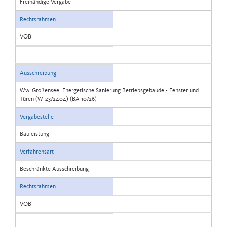
Freihändige Vergabe
Rechtsrahmen
VOB
Ausschreibung
Ww. Großensee, Energetische Sanierung Betriebsgebäude - Fenster und
Türen (W-23/2404) (BA 10/26)
Vergabestelle
Bauleistung
Verfahrensart
Beschränkte Ausschreibung
Rechtsrahmen
VOB