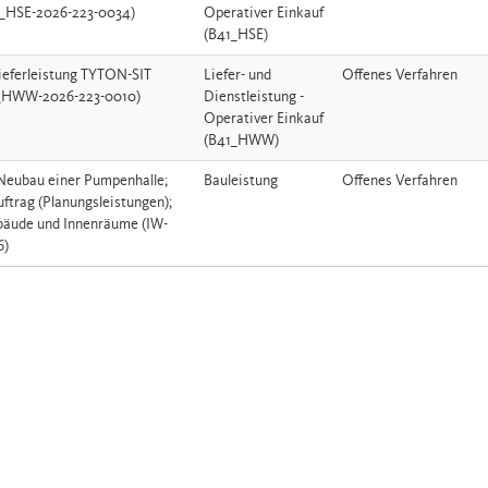
_HSE-2026-223-0034)
Operativer Einkauf
(B41_HSE)
ieferleistung TYTON-SIT
Liefer- und
Offenes Verfahren
1_HWW-2026-223-0010)
Dienstleistung -
Operativer Einkauf
(B41_HWW)
Neubau einer Pumpenhalle;
Bauleistung
Offenes Verfahren
ftrag (Planungsleistungen);
bäude und Innenräume (IW-
6)