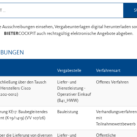
S
le Ausschreibungen einsehen, Vergabeunterlagen digital herunterladen so
BIETER
COCKPIT auch rechtsgültig elektronische Angebote abgeben.
IBUNGEN
Vergabestelle
Verfahrensart
hließung über den Tausch
Liefer- und
Offenes Verfahren
Herstellers Cisco
Dienstleistung -
202-0012)
Operativer Einkauf
(B41_HWW)
ung KE17: Baubegleitendes
Bauleistung
Verhandlungsverfahren
Claim-Management (K-19/1419) (VV 107/26)
mit
Teilnahmewettbewerb
er die Lieferung von diversen
Liefer- und
Öffentliche