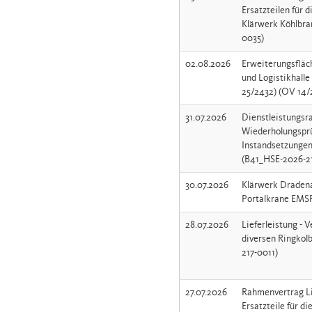
Ersatzteilen für 
Klärwerk Köhlbra
0035)
02.08.2026
Erweiterungsfläc
und Logistikhalle
25/2432) (OV 14/
31.07.2026
Dienstleistungs
Wiederholungspr
Instandsetzungen
(B41_HSE-2026-2
30.07.2026
Klärwerk Draden
Portalkrane EMSR
28.07.2026
Lieferleistung - 
diversen Ringko
217-0011)
27.07.2026
Rahmenvertrag Li
Ersatzteile für d