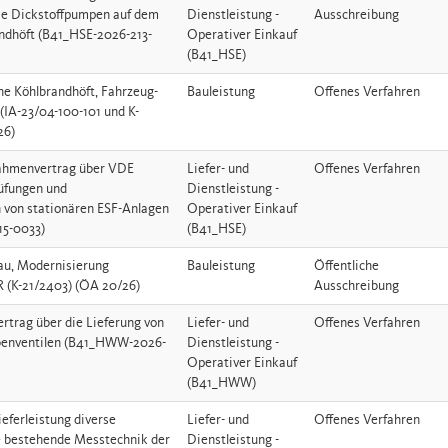
die Dickstoffpumpen auf dem
Dienstleistung -
Ausschreibung
ndhöft (B41_HSE-2026-213-
Operativer Einkauf
(B41_HSE)
he Köhlbrandhöft, Fahrzeug-
Bauleistung
Offenes Verfahren
 (IA-23/04-100-101 und K-
26)
rahmenvertrag über VDE
Liefer- und
Offenes Verfahren
üfungen und
Dienstleistung -
 von stationären ESF-Anlagen
Operativer Einkauf
15-0033)
(B41_HSE)
au, Modernisierung
Bauleistung
Öffentliche
 (K-21/2403) (ÖA 20/26)
Ausschreibung
Vertrag über die Lieferung von
Liefer- und
Offenes Verfahren
lbenventilen (B41_HWW-2026-
Dienstleistung -
Operativer Einkauf
(B41_HWW)
eferleistung diverse
Liefer- und
Offenes Verfahren
ie bestehende Messtechnik der
Dienstleistung -