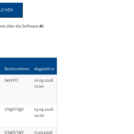
UCHEN
wie über die
Software
AI
Rechtsrahmen
Abgabefrist
SektVO
10.09.2026
10:00
UVgO/VgV
03.09.2026
24:00
UVgO/VgV
15.09.2026